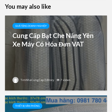
You may also like
QUÀ TẶNG DOANH NGHIỆP
Cung Cấp Bạt Che Nắng Yên
Xe Máy Có Hóa Đơn VAT
TimNhaCungCap Editory
7 views
THIẾT BỊ VĂN PHÒNG