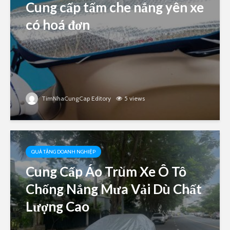
Cung cấp tấm che nắng yên xe
có hoá đơn
TimNhaCungCap Editory
5 views
QUÀ TẶNG DOANH NGHIỆP
Cung Cấp Áo Trùm Xe Ô Tô
Chống Nắng Mưa Vải Dù Chất
Lượng Cao