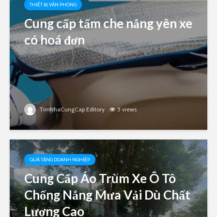
THIẾT BỊ VĂN PHÒNG
Cung cấp tấm che nắng yên xe
có hoá đơn
TimNhaCungCap Editory
5 views
QUÀ TẶNG DOANH NGHIỆP
Cung Cấp Áo Trùm Xe Ô Tô
Chống Nắng Mưa Vải Dù Chất
Lượng Cao