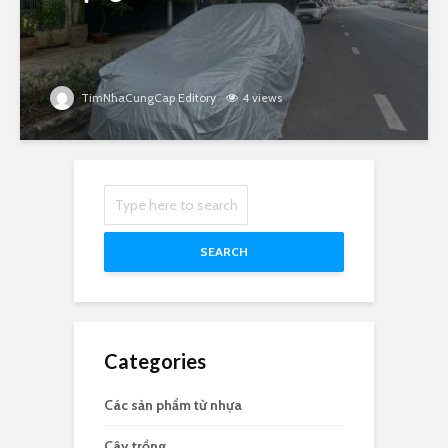
TimNhaCungCap Editory
4 views
SEARCH
Categories
Các sản phẩm từ nhựa
Cây trồng