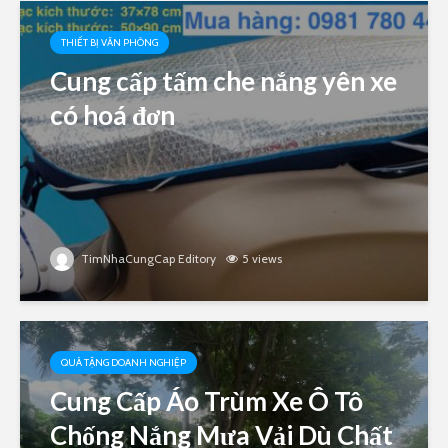
THIẾT BỊ VĂN PHÒNG
Cung cấp tấm che nắng yên xe
có hoá đơn
TimNhaCungCap Editory
5 views
QUÀ TẶNG DOANH NGHIỆP
Cung Cấp Áo Trùm Xe Ô Tô
Chống Nắng Mưa Vải Dù Chất