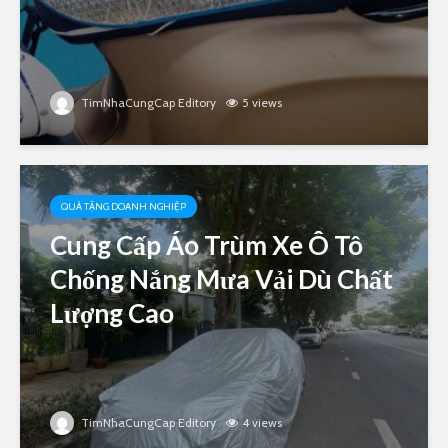
TimNhaCungCap Editory
5 views
QUÀ TẶNG DOANH NGHIỆP
Cung Cấp Áo Trùm Xe Ô Tô
Chống Nắng Mưa Vải Dù Chất
Lượng Cao
TimNhaCungCap Editory
4 views