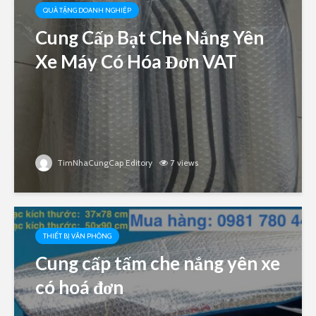
QUÀ TẶNG DOANH NGHIỆP
Cung Cấp Bạt Che Nắng Yên
Xe Máy Có Hóa Đơn VAT
TimNhaCungCap Editory
7 views
THIẾT BỊ VĂN PHÒNG
Cung cấp tấm che nắng yên xe
có hoá đơn