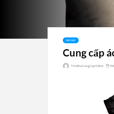
MAY MẶC
Cung cấp á
TimNhaCungCap Editor
Fe