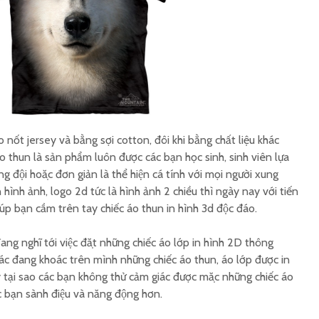
nốt jersey và bằng sợi cotton, đôi khi bằng chất liệu khác
́o thun là sản phẩm luôn được các bạn học sinh, sinh viên lựa
ng đội hoặc đơn giản là thể hiện cá tính với mọi người xung
ình ảnh, logo 2d tức là hình ảnh 2 chiều thì ngày nay với tiến
giúp bạn cầm trên tay chiếc áo thun in hình 3d độc đáo.
 nghĩ tới việc đặt những chiếc áo lớp in hình 2D thông
hác đang khoác trên mình những chiếc áo thun, áo lớp được in
̣i sao các bạn không thử cảm giác được mặc những chiếc áo
́c bạn sành điệu và năng động hơn.