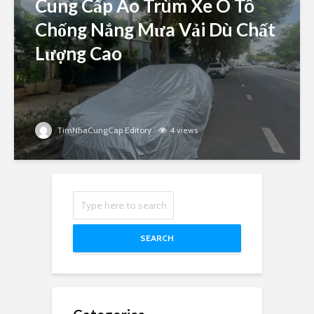
Cung Cấp Áo Trùm Xe Ô Tô
Chống Nắng Mưa Vải Dù Chất
Lượng Cao
TimNhaCungCap Editory
4 views
SEARCH