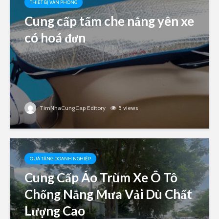
THIẾT BỊ VĂN PHÒNG
Cung cấp tấm che nắng yên xe
có hoá đơn
TimNhaCungCap Editory
5 views
QUÀ TẶNG DOANH NGHIỆP
Cung Cấp Áo Trùm Xe Ô Tô
Chống Nắng Mưa Vải Dù Chất
Lượng Cao