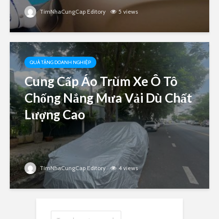
TimNhaCungCap Editory
5 views
QUÀ TẶNG DOANH NGHIỆP
Cung Cấp Áo Trùm Xe Ô Tô
Chống Nắng Mưa Vải Dù Chất
Lượng Cao
TimNhaCungCap Editory
4 views