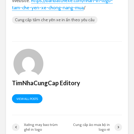
Website:
https://banbatchexe.com/nhan-in-logo-
tam-che-yen-xe-chong-nang-mua
/
Cung cấp tấm che yên xe in ấn theo yêu cầu
TimNhaCungCap Editory
VIEW ALL POSTS
Xưởng may bao trùm
Cung cấp áo mưa bộ in
ghế in logo
logo rẻ