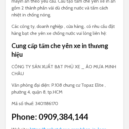
máyin ấn theo yêu cầu. Cấu tạo tấm che yên xe in ấn
gồm 2 thành phần vải dù chống nước và tấm cách
nhiệt in chống nóng.
Các công ty, doanh nghiệp , cửa hàng.. có nhu cầu đặt
hàng bạt che yên xe chống nước vui lòng liên hệ:
Cung cấp tấm che yên xe in thương
hiệu
CÔNG TY SẢN XUẤT BẠT PHỦ XE _ ÁO MƯA MINH
CHÂU
Văn phòng đại diện: P.108 chung cư Topaz Elite ,
phường 4, quận 8, tp.HCM
Mã số thuế: 3401186170
Phone: 0909,384,144