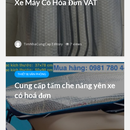
Xe Máy Có Hóa Đơn VAT
TimNhaCungCap Editory
7 views
THIẾT BỊ VĂN PHÒNG
Cung cấp tấm che nắng yên xe
có hoá đơn