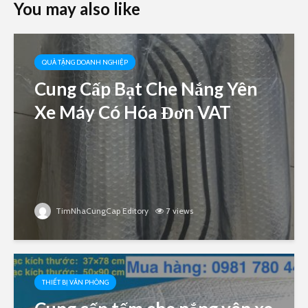
You may also like
QUÀ TẶNG DOANH NGHIỆP
Cung Cấp Bạt Che Nắng Yên
Xe Máy Có Hóa Đơn VAT
TimNhaCungCap Editory
7 views
THIẾT BỊ VĂN PHÒNG