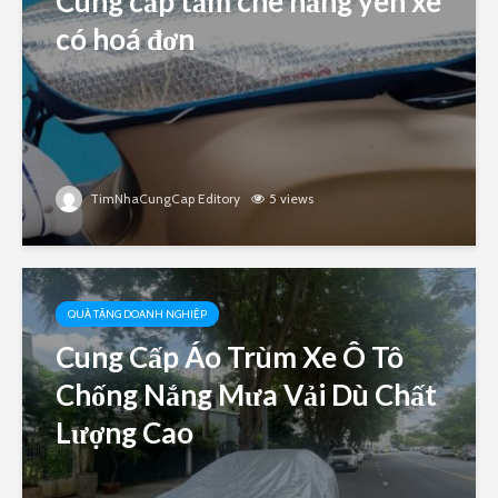
Cung cấp tấm che nắng yên xe
có hoá đơn
TimNhaCungCap Editory
5 views
QUÀ TẶNG DOANH NGHIỆP
Cung Cấp Áo Trùm Xe Ô Tô
Chống Nắng Mưa Vải Dù Chất
Lượng Cao